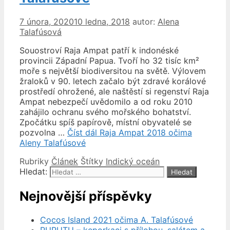
7 února, 2020
10 ledna, 2018
autor:
Alena
Talafúsová
Souostroví Raja Ampat patří k indonéské
provincii Západní Papua. Tvoří ho 32 tisíc km²
moře s největší biodiversitou na světě. Výlovem
žraloků v 90. letech začalo být zdravé korálové
prostředí ohrožené, ale naštěstí si regenství Raja
Ampat nebezpečí uvědomilo a od roku 2010
zahájilo ochranu svého mořského bohatství.
Zpočátku spíš papírově, místní obyvatelé se
pozvolna …
Číst dál
Raja Ampat 2018 očima
Aleny Talafúsové
Rubriky
Článek
Štítky
Indický oceán
Hledat:
Nejnovější příspěvky
Cocos Island 2021 očima A. Talafúsové
RURUTU – keporkaci s přílohou, salátem a