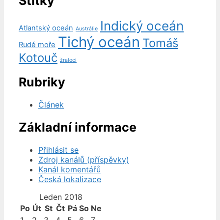
Štítky
Indický oceán
Atlantský oceán
Austrálie
Tichý oceán
Tomáš
Rudé moře
Kotouč
žraloci
Rubriky
Článek
Základní informace
Přihlásit se
Zdroj kanálů (příspěvky)
Kanál komentářů
Česká lokalizace
Leden 2018
Po
Út
St
Čt
Pá
So
Ne
1
2
3
4
5
6
7